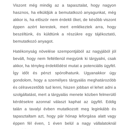
Viszont még mindig az a tapasztalat, hogy nagyon
hasznos, ha elküldjük a bemutatkozó anyagunkat, még
akkor is, ha először nem érdekli őket, de később viszont
éppen azért kerestek, mert emlékeztek arra, hogy
beszéltünk, és küldtünk a részükre egy tájékoztató,
bemutatkozó anyagot.
Hatékonyság növelése szempontjából az nagyjából jól
bevált, hogy nem feltétlenül megyünk ki tárgyalni, csak
akkor, ha tényleg érdeklődést mutat a potenciális ügyfél.
Így időt és pénzt spórolhatunk. Ugyanakkor úgy
gondolom, hogy a személyes tárgyalás meghatározóbb
és célravezetőbb tud lenni, hiszen jobban el lehet adni a
szolgáltatást, mert a tárgyalás menete közben felmerülő
kérdésekre azonnal választ kaphat az ügyfél. Eddig
talán a tavalyi évben mutatkozott meg leginkább és
tapasztaltam azt, hogy pár hónap leforgása alatt vagy
éppen fél éven, 1 éven belül a nagy vállalatoknál