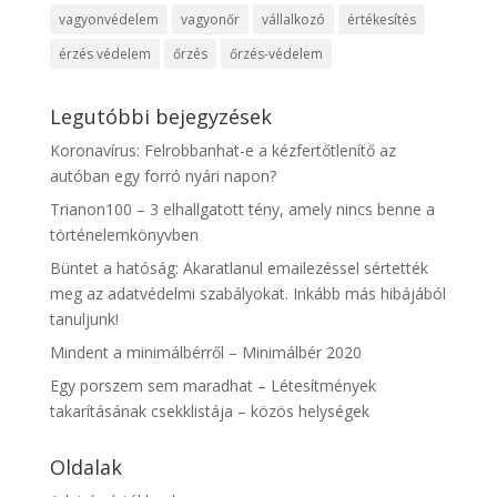
vagyonvédelem
vagyonőr
vállalkozó
értékesítés
érzés védelem
őrzés
őrzés-védelem
Legutóbbi bejegyzések
Koronavírus: Felrobbanhat-e a kézfertőtlenítő az
autóban egy forró nyári napon?
Trianon100 – 3 elhallgatott tény, amely nincs benne a
történelemkönyvben
Büntet a hatóság: Akaratlanul emailezéssel sértették
meg az adatvédelmi szabályokat. Inkább más hibájából
tanuljunk!
Mindent a minimálbérről – Minimálbér 2020
Egy porszem sem maradhat – Létesítmények
takarításának csekklistája – közös helységek
Oldalak