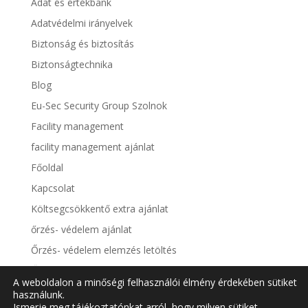
Adat és értékbank
Adatvédelmi irányelvek
Biztonság és biztosítás
Biztonságtechnika
Blog
Eu-Sec Security Group Szolnok
Facility management
facility management ajánlat
Főoldal
Kapcsolat
Költsegcsökkentő extra ajánlat
őrzés- védelem ajánlat
Őrzés- védelem elemzés letöltés
Őrzés-védelem
A weboldalon a minőségi felhasználói élmény érdekében sütiket
Tűzvédelem
használunk.
Ismerje meg tájékoztatónkat arról, hogy milyen sütiket