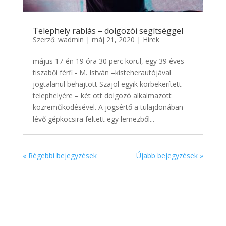
Telephely rablás – dolgozói segítséggel
Szerző:
wadmin
|
máj 21, 2020
|
Hírek
május 17-én 19 óra 30 perc körül, egy 39 éves
tiszabői férfi - M. István –kisteherautójával
jogtalanul behajtott Szajol egyik körbekerített
telephelyére – két ott dolgozó alkalmazott
közreműködésével. A jogsértő a tulajdonában
lévő gépkocsira feltett egy lemezből...
« Régebbi bejegyzések
Újabb bejegyzések »