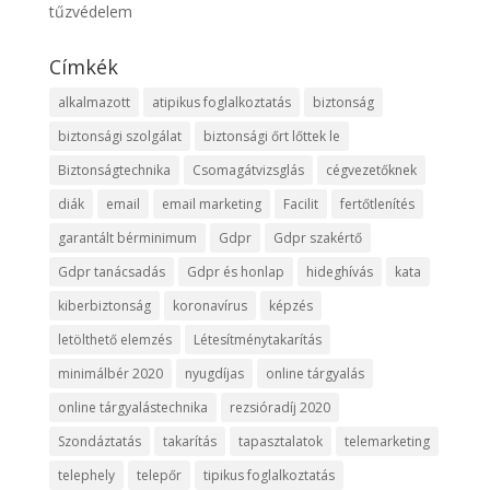
tűzvédelem
Címkék
alkalmazott
atipikus foglalkoztatás
biztonság
biztonsági szolgálat
biztonsági őrt lőttek le
Biztonságtechnika
Csomagátvizsglás
cégvezetőknek
diák
email
email marketing
Facilit
fertőtlenítés
garantált bérminimum
Gdpr
Gdpr szakértő
Gdpr tanácsadás
Gdpr és honlap
hideghívás
kata
kiberbiztonság
koronavírus
képzés
letölthető elemzés
Létesítménytakarítás
minimálbér 2020
nyugdíjas
online tárgyalás
online tárgyalástechnika
rezsióradíj 2020
Szondáztatás
takarítás
tapasztalatok
telemarketing
telephely
telepőr
tipikus foglalkoztatás