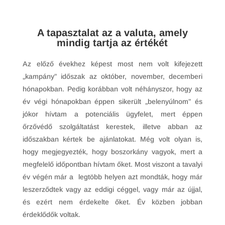
A tapasztalat az a valuta, amely
mindig tartja az értékét
Az előző évekhez képest most nem volt kifejezett
„kampány” időszak az október, november, decemberi
hónapokban. Pedig korábban volt néhányszor, hogy az
év végi hónapokban éppen sikerült „belenyúlnom” és
jókor hívtam a potenciális ügyfelet, mert éppen
őrzővédő szolgáltatást kerestek, illetve abban az
időszakban kértek be ajánlatokat. Még volt olyan is,
hogy megjegyezték, hogy boszorkány vagyok, mert a
megfelelő időpontban hívtam őket. Most viszont a tavalyi
év végén már a legtöbb helyen azt mondták, hogy már
leszerződtek vagy az eddigi céggel, vagy már az újjal,
és ezért nem érdekelte őket. Év közben jobban
érdeklődők voltak.