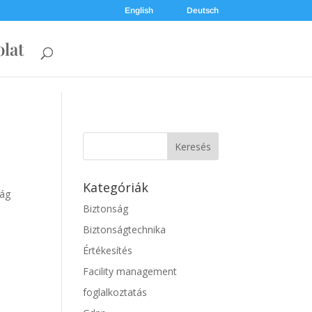
English
Deutsch
lat
Kategóriák
lág
Biztonság
Biztonságtechnika
Értékesítés
Facility management
foglalkoztatás