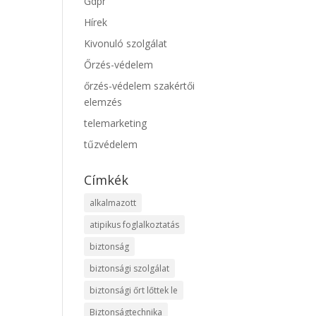
Gdpr
Hírek
Kivonuló szolgálat
Őrzés-védelem
őrzés-védelem szakértői
elemzés
telemarketing
tűzvédelem
Címkék
alkalmazott
atipikus foglalkoztatás
biztonság
biztonsági szolgálat
biztonsági őrt lőttek le
Biztonságtechnika