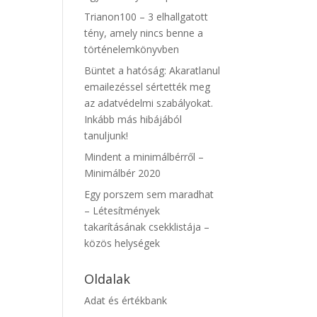
Trianon100 – 3 elhallgatott
tény, amely nincs benne a
történelemkönyvben
Büntet a hatóság: Akaratlanul
emailezéssel sértették meg
az adatvédelmi szabályokat.
Inkább más hibájából
tanuljunk!
Mindent a minimálbérről –
Minimálbér 2020
Egy porszem sem maradhat
– Létesítmények
takarításának csekklistája –
közös helységek
Oldalak
Adat és értékbank