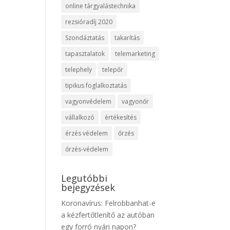
online tárgyalástechnika
rezsióradíj 2020
Szondáztatás
takarítás
tapasztalatok
telemarketing
telephely
telepőr
tipikus foglalkoztatás
vagyonvédelem
vagyonőr
vállalkozó
értékesítés
érzés védelem
őrzés
őrzés-védelem
Legutóbbi
bejegyzések
Koronavírus: Felrobbanhat-e
a kézfertőtlenítő az autóban
egy forró nyári napon?