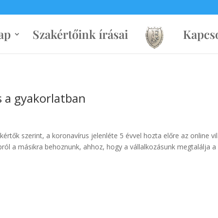
ap
Szakértőink írásai
Kapcso
s a gyakorlatban
értők szerint, a koronavírus jelenléte 5 évvel hozta előre az online vi
napról a másikra behoznunk, ahhoz, hogy a vállalkozásunk megtalálja a