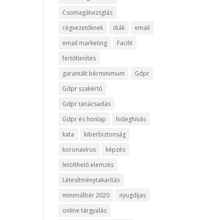
Csomagátvizsglás
cégvezetőknek
diák
email
email marketing
Facilit
fertőtlenítés
garantált bérminimum
Gdpr
Gdpr szakértő
Gdpr tanácsadás
Gdpr és honlap
hideghívás
kata
kiberbiztonság
koronavírus
képzés
letölthető elemzés
Létesítménytakarítás
minimálbér 2020
nyugdíjas
online tárgyalás