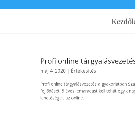
Ingyen link weboldaladnak!
Kezdől
Profi online tárgyalásvezeté
máj 4, 2020
|
Értékesítés
Profi online tárgyalásvezetés a gyakorlatban Szak
fejlődését. 5 éves lemaradást kell tehát egyik 
lehetőségeit az online...