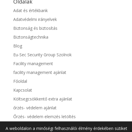
Oldalak
Adat és értékbank
Adatvédelmi irányelvek
Biztonság és biztosítás
Biztonságtechnika
Blog
Eu-Sec Security Group Szolnok
Facility management
facility management ajánlat
Főoldal
Kapcsolat
Költsegcsökkentő extra ajánlat
őrzés- védelem ajánlat
Őrzés- védelem elemzés letöltés
Őrzés-védelem
A weboldalon a minőségi felhasználói élmény érdekében sütiket