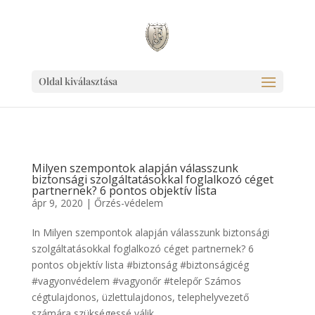
Ingyen link weboldaladnak!
Oldal kiválasztása
Milyen szempontok alapján válasszunk
biztonsági szolgáltatásokkal foglalkozó céget
partnernek? 6 pontos objektív lista
ápr 9, 2020
|
Őrzés-védelem
In Milyen szempontok alapján válasszunk biztonsági
szolgáltatásokkal foglalkozó céget partnernek? 6
pontos objektív lista #biztonság #biztonságicég
#vagyonvédelem #vagyonőr #telepőr Számos
cégtulajdonos, üzlettulajdonos, telephelyvezető
számára szükségessé válik...