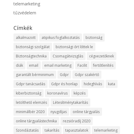
telemarketing
tűzvédelem
Címkék
alkalmazott
atipikus foglalkoztatás
biztonság
biztonsági szolgálat
biztonsági őrt lőttek le
Biztonságtechnika
Csomagátvizsglás
cégvezetőknek
diák
email
email marketing
Facilit
fertőtlenítés
garantált bérminimum
Gdpr
Gdpr szakértő
Gdpr tanácsadás
Gdpr és honlap
hideghívás
kata
kiberbiztonság
koronavírus
képzés
letölthető elemzés
Létesítménytakarítás
minimálbér 2020
nyugdíjas
online tárgyalás
online tárgyalástechnika
rezsióradíj 2020
Szondáztatás
takarítás
tapasztalatok
telemarketing