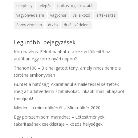
telephely
telepőr
tipikus foglalkoztatás
vagyonvédelem
vagyonőr
vállalkozó
értékesítés
érzés védelem
őrzés
őrzés-védelem
Legutóbbi bejegyzések
Koronavírus: Felrobbanhat-e a kézfertőtlenítő az
autóban egy forró nyári napon?
Trianon100 – 3 elhallgatott tény, amely nincs benne a
történelemkönyvben
Büntet a hatóság: Akaratlanul emailezéssel sértették
meg az adatvédelmi szabályokat. Inkább más hibájából
tanuljunk!
Mindent a minimálbérről – Minimálbér 2020
Egy porszem sem maradhat – Létesítmények
takarításának csekklistája – közös helységek