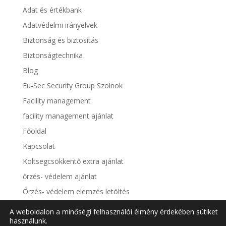
Adat és értékbank
Adatvédelmi irányelvek
Biztonság és biztosítás
Biztonságtechnika
Blog
Eu-Sec Security Group Szolnok
Facility management
facility management ajánlat
Főoldal
Kapcsolat
Költsegcsökkentő extra ajánlat
őrzés- védelem ajánlat
Őrzés- védelem elemzés letöltés
Őrzés-védelem
A weboldalon a minőségi felhasználói élmény érdekében sütiket
használunk.
Tűzvédelem