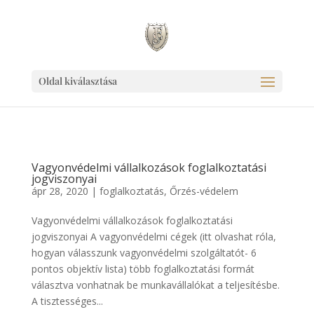
Ingyen link weboldaladnak!
Oldal kiválasztása
Vagyonvédelmi vállalkozások foglalkoztatási
jogviszonyai
ápr 28, 2020
|
foglalkoztatás
,
Őrzés-védelem
Vagyonvédelmi vállalkozások foglalkoztatási
jogviszonyai A vagyonvédelmi cégek (itt olvashat róla,
hogyan válasszunk vagyonvédelmi szolgáltatót- 6
pontos objektív lista) több foglalkoztatási formát
választva vonhatnak be munkavállalókat a teljesítésbe.
A tisztességes...