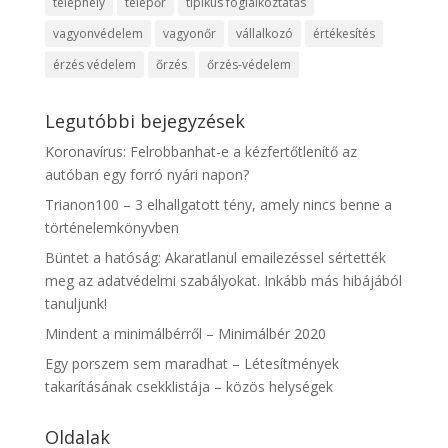
telephely
telepőr
tipikus foglalkoztatás
vagyonvédelem
vagyonőr
vállalkozó
értékesítés
érzés védelem
őrzés
őrzés-védelem
Legutóbbi bejegyzések
Koronavírus: Felrobbanhat-e a kézfertőtlenítő az
autóban egy forró nyári napon?
Trianon100 – 3 elhallgatott tény, amely nincs benne a
történelemkönyvben
Büntet a hatóság: Akaratlanul emailezéssel sértették
meg az adatvédelmi szabályokat. Inkább más hibájából
tanuljunk!
Mindent a minimálbérről – Minimálbér 2020
Egy porszem sem maradhat – Létesítmények
takarításának csekklistája – közös helységek
Oldalak