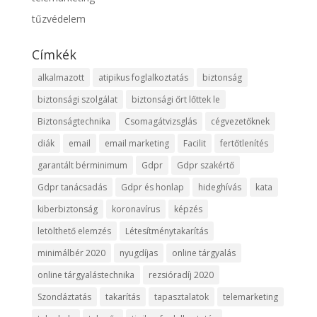
tűzvédelem
Címkék
alkalmazott
atipikus foglalkoztatás
biztonság
biztonsági szolgálat
biztonsági őrt lőttek le
Biztonságtechnika
Csomagátvizsglás
cégvezetőknek
diák
email
email marketing
Facilit
fertőtlenítés
garantált bérminimum
Gdpr
Gdpr szakértő
Gdpr tanácsadás
Gdpr és honlap
hideghívás
kata
kiberbiztonság
koronavírus
képzés
letölthető elemzés
Létesítménytakarítás
minimálbér 2020
nyugdíjas
online tárgyalás
online tárgyalástechnika
rezsióradíj 2020
Szondáztatás
takarítás
tapasztalatok
telemarketing