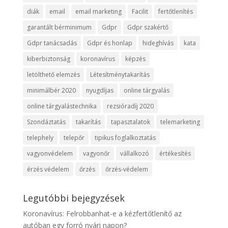
diák
email
email marketing
Facilit
fertőtlenítés
garantált bérminimum
Gdpr
Gdpr szakértő
Gdpr tanácsadás
Gdpr és honlap
hideghívás
kata
kiberbiztonság
koronavírus
képzés
letölthető elemzés
Létesítménytakarítás
minimálbér 2020
nyugdíjas
online tárgyalás
online tárgyalástechnika
rezsióradíj 2020
Szondáztatás
takarítás
tapasztalatok
telemarketing
telephely
telepőr
tipikus foglalkoztatás
vagyonvédelem
vagyonőr
vállalkozó
értékesítés
érzés védelem
őrzés
őrzés-védelem
Legutóbbi bejegyzések
Koronavírus: Felrobbanhat-e a kézfertőtlenítő az
autóban egy forró nyári napon?