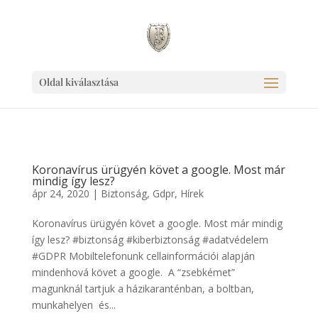
Ingyen link weboldaladnak!
Oldal kiválasztása
Koronavírus ürügyén követ a google. Most már
mindig így lesz?
ápr 24, 2020
|
Biztonság
,
Gdpr
,
Hírek
Koronavírus ürügyén követ a google. Most már mindig
így lesz? #biztonság #kiberbiztonság #adatvédelem
#GDPR Mobiltelefonunk cellainformációi alapján
mindenhová követ a google. A “zsebkémet”
magunknál tartjuk a házikaranténban, a boltban,
munkahelyen és...