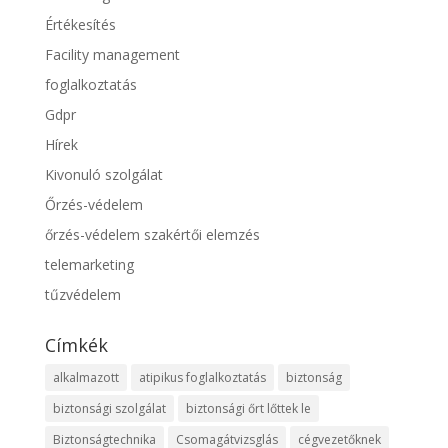
Értékesítés
Facility management
foglalkoztatás
Gdpr
Hírek
Kivonuló szolgálat
Őrzés-védelem
őrzés-védelem szakértői elemzés
telemarketing
tűzvédelem
Címkék
alkalmazott
atipikus foglalkoztatás
biztonság
biztonsági szolgálat
biztonsági őrt lőttek le
Biztonságtechnika
Csomagátvizsglás
cégvezetőknek