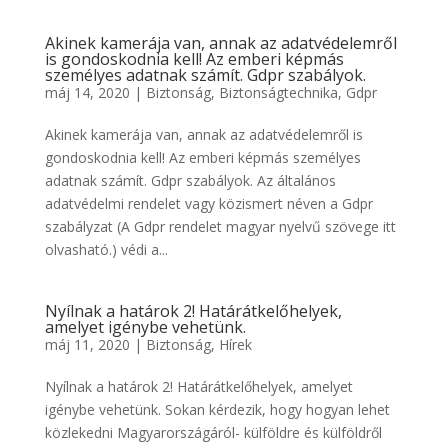
Akinek kamerája van, annak az adatvédelemről
is gondoskodnia kell! Az emberi képmás
személyes adatnak számít. Gdpr szabályok.
máj 14, 2020
|
Biztonság
,
Biztonságtechnika
,
Gdpr
Akinek kamerája van, annak az adatvédelemről is
gondoskodnia kell! Az emberi képmás személyes
adatnak számít. Gdpr szabályok. Az általános
adatvédelmi rendelet vagy közismert néven a Gdpr
szabályzat (A Gdpr rendelet magyar nyelvű szövege itt
olvasható.) védi a...
Nyílnak a határok 2! Határátkelőhelyek,
amelyet igénybe vehetünk.
máj 11, 2020
|
Biztonság
,
Hírek
Nyílnak a határok 2! Határátkelőhelyek, amelyet
igénybe vehetünk. Sokan kérdezik, hogy hogyan lehet
közlekedni Magyarországáról- külföldre és külföldről