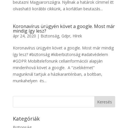
beutazni Magyarországra. Nyílnak a határok címmel itt
olvasható korábbi cikkünk, a korlátlan beutazás...
Koronavírus ürügyén követ a google. Most már
mindig így lesz?
ápr 24, 2020
|
Biztonság
,
Gdpr
,
Hírek
Koronavírus ürügyén követ a google. Most már mindig
így lesz? #biztonság #kiberbiztonság #adatvédelem
#GDPR Mobiltelefonunk cellainformációi alapján
mindenhová követ a google. A “zsebkémet”
magunknál tartjuk a házikaranténban, a boltban,
munkahelyen és...
Kategóriák
Biztonság