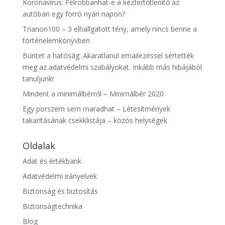
Koronavírus: Felrobbanhat-e a kézfertőtlenítő az
autóban egy forró nyári napon?
Trianon100 – 3 elhallgatott tény, amely nincs benne a
történelemkönyvben
Büntet a hatóság: Akaratlanul emailezéssel sértették
meg az adatvédelmi szabályokat. Inkább más hibájából
tanuljunk!
Mindent a minimálbérről – Minimálbér 2020
Egy porszem sem maradhat – Létesítmények
takarításának csekklistája – közös helységek
Oldalak
Adat és értékbank
Adatvédelmi irányelvek
Biztonság és biztosítás
Biztonságtechnika
Blog