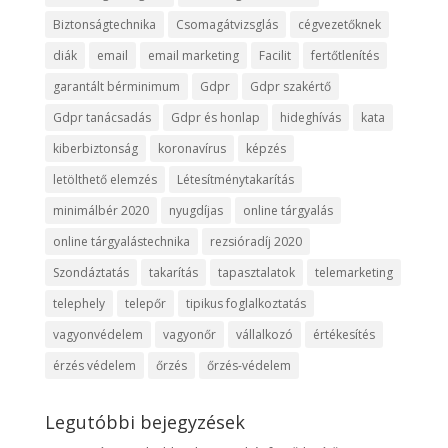
Biztonságtechnika
Csomagátvizsglás
cégvezetőknek
diák
email
email marketing
Facilit
fertőtlenítés
garantált bérminimum
Gdpr
Gdpr szakértő
Gdpr tanácsadás
Gdpr és honlap
hideghívás
kata
kiberbiztonság
koronavírus
képzés
letölthető elemzés
Létesítménytakarítás
minimálbér 2020
nyugdíjas
online tárgyalás
online tárgyalástechnika
rezsióradíj 2020
Szondáztatás
takarítás
tapasztalatok
telemarketing
telephely
telepőr
tipikus foglalkoztatás
vagyonvédelem
vagyonőr
vállalkozó
értékesítés
érzés védelem
őrzés
őrzés-védelem
Legutóbbi bejegyzések