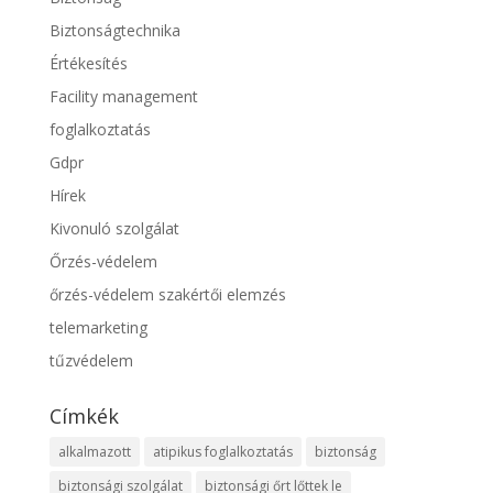
Biztonságtechnika
Értékesítés
Facility management
foglalkoztatás
Gdpr
Hírek
Kivonuló szolgálat
Őrzés-védelem
őrzés-védelem szakértői elemzés
telemarketing
tűzvédelem
Címkék
alkalmazott
atipikus foglalkoztatás
biztonság
biztonsági szolgálat
biztonsági őrt lőttek le