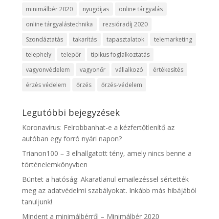
minimálbér 2020
nyugdíjas
online tárgyalás
online tárgyalástechnika
rezsióradíj 2020
Szondáztatás
takarítás
tapasztalatok
telemarketing
telephely
telepőr
tipikus foglalkoztatás
vagyonvédelem
vagyonőr
vállalkozó
értékesítés
érzés védelem
őrzés
őrzés-védelem
Legutóbbi bejegyzések
Koronavírus: Felrobbanhat-e a kézfertőtlenítő az
autóban egy forró nyári napon?
Trianon100 – 3 elhallgatott tény, amely nincs benne a
történelemkönyvben
Büntet a hatóság: Akaratlanul emailezéssel sértették
meg az adatvédelmi szabályokat. Inkább más hibájából
tanuljunk!
Mindent a minimálbérről – Minimálbér 2020