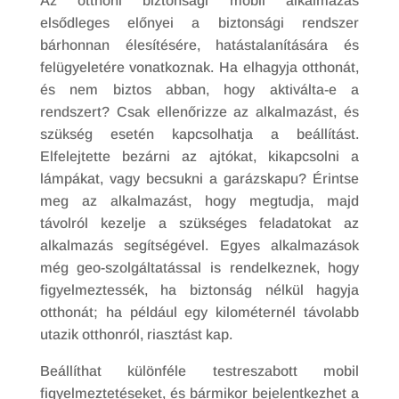
Az otthoni biztonsági mobil alkalmazás
elsődleges előnyei a biztonsági rendszer
bárhonnan élesítésére, hatástalanítására és
felügyeletére vonatkoznak. Ha elhagyja otthonát,
és nem biztos abban, hogy aktiválta-e a
rendszert? Csak ellenőrizze az alkalmazást, és
szükség esetén kapcsolhatja a beállítást.
Elfelejtette bezárni az ajtókat, kikapcsolni a
lámpákat, vagy becsukni a garázskapu? Érintse
meg az alkalmazást, hogy megtudja, majd
távolról kezelje a szükséges feladatokat az
alkalmazás segítségével. Egyes alkalmazások
még geo-szolgáltatással is rendelkeznek, hogy
figyelmeztessék, ha biztonság nélkül hagyja
otthonát; ha például egy kilométernél távolabb
utazik otthonról, riasztást kap.
Beállíthat különféle testreszabott mobil
figyelmeztetéseket, és bármikor bejelentkezhet a