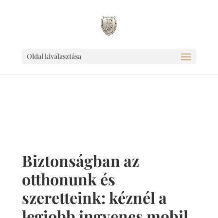
Ingyen link weboldaladnak!
Oldal kiválasztása
Biztonságban az
otthonunk és
szeretteink: kéznél a
legjobb ingyenes mobil