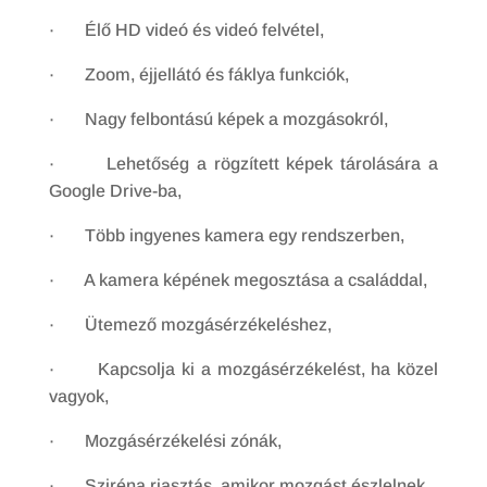
· Élő HD videó és videó felvétel,
· Zoom, éjjellátó és fáklya funkciók,
· Nagy felbontású képek a mozgásokról,
· Lehetőség a rögzített képek tárolására a
Google Drive-ba,
· Több ingyenes kamera egy rendszerben,
· A kamera képének megosztása a családdal,
· Ütemező mozgásérzékeléshez,
· Kapcsolja ki a mozgásérzékelést, ha közel
vagyok,
· Mozgásérzékelési zónák,
· Sziréna riasztás, amikor mozgást észlelnek,