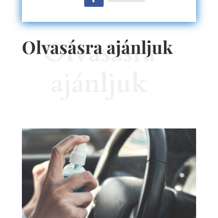
Olvasásra ajánljuk
Olvasásra
ajánljuk