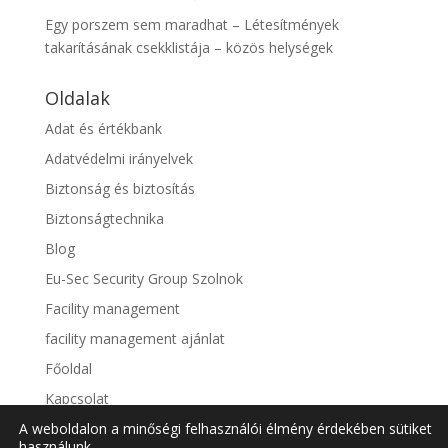
Egy porszem sem maradhat – Létesítmények
takarításának csekklistája – közös helységek
Oldalak
Adat és értékbank
Adatvédelmi irányelvek
Biztonság és biztosítás
Biztonságtechnika
Blog
Eu-Sec Security Group Szolnok
Facility management
facility management ajánlat
Főoldal
Kapcsolat
A weboldalon a minőségi felhasználói élmény érdekében sütiket
Költsegcsökkentő extra ajánlat
használunk.