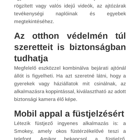
rögzített vagy valós idejű videók, az ajtózárak
tevékenységi naplóinak és egyebek
megtekintéséhez.
Az otthon védelmén túl
szeretteit is biztonságban
tudhatja
Megfelelő eszközzel kombinálva bejárati ajtónál
állót is figyelheti. Ha azt szeretné látni, hogy a
gyerekek vagy háziállatok mit csinálnak, az
alkalmazásra koppintással, kiválasztható az adott
biztonsági kamera élő képe.
Mobil appal a füstjelzésért
Létezik füstjező ingyenes alkalmazás is: a
Smokey, amely okos füstérzékelővé teszi a
telefont. Amikor bekapcsol a füstjelző,