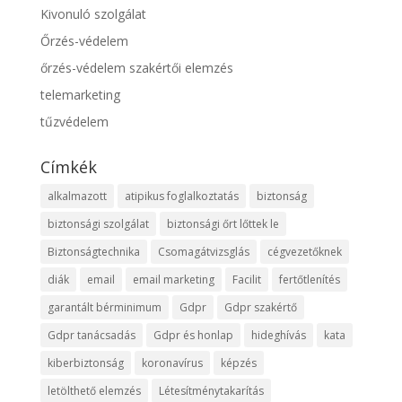
Kivonuló szolgálat
Őrzés-védelem
őrzés-védelem szakértői elemzés
telemarketing
tűzvédelem
Címkék
alkalmazott
atipikus foglalkoztatás
biztonság
biztonsági szolgálat
biztonsági őrt lőttek le
Biztonságtechnika
Csomagátvizsglás
cégvezetőknek
diák
email
email marketing
Facilit
fertőtlenítés
garantált bérminimum
Gdpr
Gdpr szakértő
Gdpr tanácsadás
Gdpr és honlap
hideghívás
kata
kiberbiztonság
koronavírus
képzés
letölthető elemzés
Létesítménytakarítás