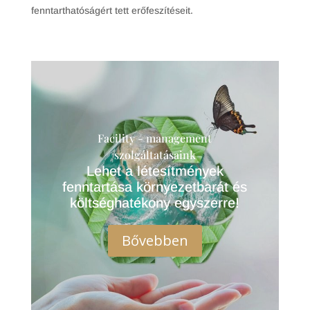
fenntarthatóságért tett erőfeszítéseit.
Facility - management
szolgáltatásaink
Lehet a létesítmények
fenntartása környezetbarát és
költséghatékony egyszerre!
Bővebben