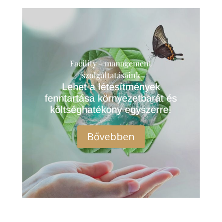
Facility - management
szolgáltatásaink
Lehet a létesítmények
fenntartása környezetbarát és
költséghatékony egyszerre!
Bővebben