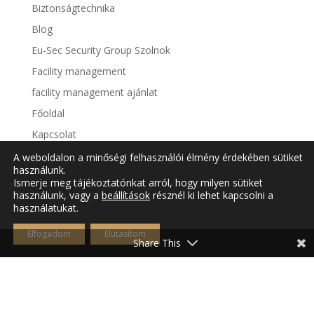
Biztonságtechnika
Blog
Eu-Sec Security Group Szolnok
Facility management
facility management ajánlat
Főoldal
Kapcsolat
Költsegcsökkentő extra ajánlat
A weboldalon a minőségi felhasználói élmény érdekében sütiket
használunk.
őrzés- védelem ajánlat
Ismerje meg tájékoztatónkat arról, hogy milyen sütiket
használunk, vagy a
beállítások
résznél ki lehet kapcsolni a
Őrzés- védelem elemzés letöltés
használatukat.
Őrzés-védelem
Elfogadom
Elutasítom
Tűzvédelem
Share This