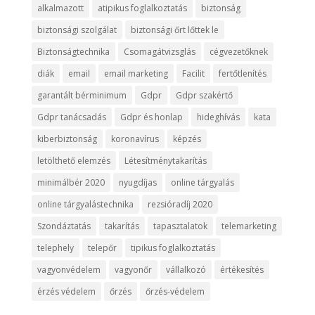
alkalmazott
atipikus foglalkoztatás
biztonság
biztonsági szolgálat
biztonsági őrt lőttek le
Biztonságtechnika
Csomagátvizsglás
cégvezetőknek
diák
email
email marketing
Facilit
fertőtlenítés
garantált bérminimum
Gdpr
Gdpr szakértő
Gdpr tanácsadás
Gdpr és honlap
hideghívás
kata
kiberbiztonság
koronavírus
képzés
letölthető elemzés
Létesítménytakarítás
minimálbér 2020
nyugdíjas
online tárgyalás
online tárgyalástechnika
rezsióradíj 2020
Szondáztatás
takarítás
tapasztalatok
telemarketing
telephely
telepőr
tipikus foglalkoztatás
vagyonvédelem
vagyonőr
vállalkozó
értékesítés
érzés védelem
őrzés
őrzés-védelem