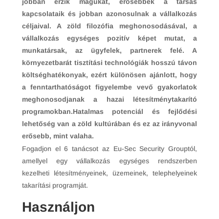
jobban érzik magukat, erősebbek a társas
kapcsolataik és jobban azonosulnak a vállalkozás
céljaival. A zöld filozófia meghonosodásával, a
vállalkozás egységes pozitív képet mutat, a
munkatársak, az ügyfelek, partnerek felé. A
környezetbarát tisztítási technológiák hosszú távon
költséghatékonyak, ezért különösen ajánlott, hogy
a fenntarthatóságot figyelembe vevő gyakorlatok
meghonosodjanak a hazai létesítménytakarító
programokban.Hatalmas potenciál és fejlődési
lehetőség van a zöld kultúrában és ez az irányvonal
erősebb, mint valaha.
Fogadjon el 6 tanácsot az Eu-Sec Security Grouptól,
amellyel egy vállalkozás egységes rendszerben
kezelheti létesítményeinek, üzemeinek, telephelyeinek
takarítási programját.
Használjon