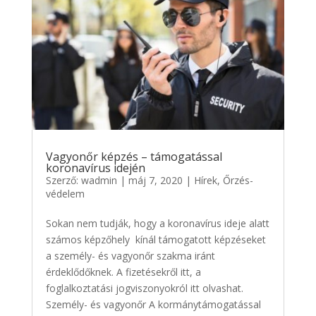
Vagyonőr képzés – támogatással
koronavírus idején
Szerző:
wadmin
|
máj 7, 2020
|
Hírek
,
Őrzés-
védelem
Sokan nem tudják, hogy a koronavírus ideje alatt
számos képzőhely kínál támogatott képzéseket
a személy- és vagyonőr szakma iránt
érdeklődőknek. A fizetésekről itt, a
foglalkoztatási jogviszonyokról itt olvashat.
Személy- és vagyonőr A kormánytámogatással