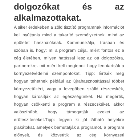
dolgozókat és az
alkalmazottakat.
A siker érdekében a zöld tisztító programnak információt
kell nyújtania mind a takarító személyzetnek, mind az
épületet használóknak. Kommunikálja, írásban és
szóban is, hogy: mi a program célja, miért fontos ez a
cég életében, milyen hatással lesz az ott dolgozókra,
partnerekre. mit miért kell megtenni, hogy fenntartsák a
környezetvédelmi szempontokat. Tipp: Értsék meg
hogyan tehetnek például az újrahasznosítással többet
környezetükért, vagy a levegőben szálló részecskék,
hogyan károsítják az egészségünket. Ha megértik,
hogyan csökkenti a program a részecskéket, akkor
valószínűbb, hogy támogatják ezeket az
erőfeszítéseket.Tipp: tegyen ki jól látható helyekre
plakátokat, amelyek bemutatják a programot, a program
előnyeit, és közvetítik az cég környezeti