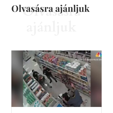
Olvasásra ajánljuk
Olvasásra
ajánljuk