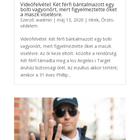
Videófelvétel: Két férfi bántalmazott egy
bolti vagyonőrt, mert figyelmeztette őket
a maszk viselésre.
Szerző:
wadmin
|
máj 13, 2020
|
Hírek
,
Őrzés-
védelem
Videófelvétel: Két férfi bántalmazott egy bolti
vagyonőrt, mert figyelmeztette őket a maszk
viselésre. Az őr keze eltört- közölte a rendőrség.
Két férfi támadta meg a los Angeles-i Target
áruház biztonsági őrét. Az inzultus akkor történt,
amikor a 31 éves Phillip...