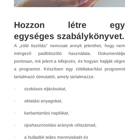
Hozzon létre egy
egységes szabálykönyvet.
A „zöld tisztítás” nemcsak annyit jelenthet, hogy nem
mérgező padlótisztító használata. Dokumentálja
pontosan, mit jelent a kifejezés, és hogyan hajtják végre
a programot. Készítsen egy zöldtakarítási programot
tartalmazó útmutatót, amely tartalmazza:
· szokásos eljárásokat,
· oktatási anyagokat,
· karbantartási naplókat,
· újrahasznosítási arányok célszámait,
· a hulladék teljes mennyiségét és